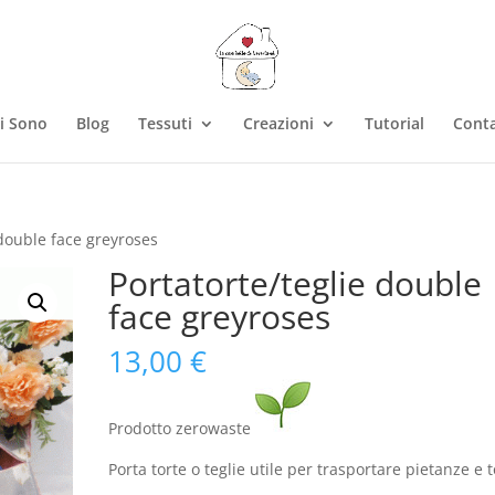
i Sono
Blog
Tessuti
Creazioni
Tutorial
Conta
 double face greyroses
Portatorte/teglie double
face greyroses
13,00
€
Prodotto zerowaste
Porta torte o teglie utile per trasportare pietanze e t