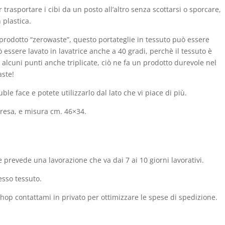
 trasportare i cibi da un posto all’altro senza scottarsi o sporcare,
 plastica.
prodotto “zerowaste”, questo portateglie in tessuto può essere
può essere lavato in lavatrice anche a 40 gradi, perchè il tessuto è
 alcuni punti anche triplicate, ciò ne fa un prodotto durevole nel
ste!
le face e potete utilizzarlo dal lato che vi piace di più.
 presa, e misura cm. 46×34.
 prevede una lavorazione che va dai 7 ai 10 giorni lavorativi.
esso tessuto.
shop contattami in privato per ottimizzare le spese di spedizione.