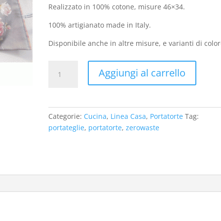
Realizzato in 100% cotone, misure 46×34.
100% artigianato made in Italy.
Disponibile anche in altre misure, e varianti di color
Portatorte/teglie
Aggiungi al carrello
double
face
greyroses
quantità
Categorie:
Cucina
,
Linea Casa
,
Portatorte
Tag:
portateglie
,
portatorte
,
zerowaste