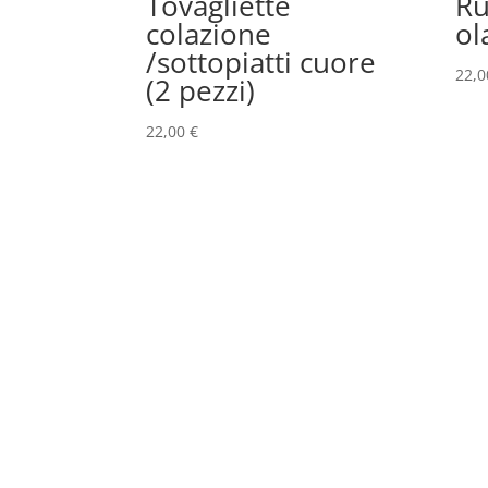
Tovagliette
Ru
colazione
ol
/sottopiatti cuore
22,
(2 pezzi)
22,00
€