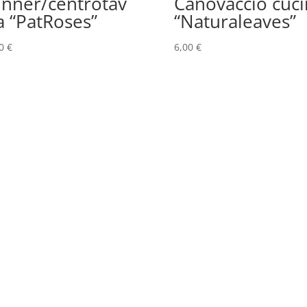
nner/centrotav
Canovaccio cuci
a “PatRoses”
“Naturaleaves”
00
€
6,00
€