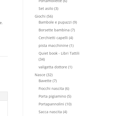
Portamollette
(6)
Set asilo
(3)
Giochi
(56)
Bambole e pupazzi
(9)
e.
Borsette bambina
(7)
Cerchietti capelli
(4)
pista macchinine
(1)
Quiet book - Libri Tattili
(34)
valigetta dottore
(1)
Nasce
(32)
Bavette
(7)
Fiocchi nascita
(6)
Porta pigiamino
(5)
Portapannolini
(10)
Sacca nascita
(4)