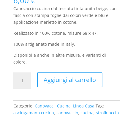
6,00
€
Canovaccio cucina dal tessuto tinta unita beige, con
fascia con stampa foglie dai colori verde e blu e
applicazione merletto in cotone.
Realizzato in 100% cotone, misure 68 x 47.
100% artigianato made in Italy.
Disponibile anche in altre misure, e varianti di
colore.
Canovaccio
Aggiungi al carrello
cucina
"Naturaleaves"
quantità
Categorie:
Canovacci
,
Cucina
,
Linea Casa
Tag:
asciugamano cucina
,
canovaccio
,
cucina
,
strofinaccio