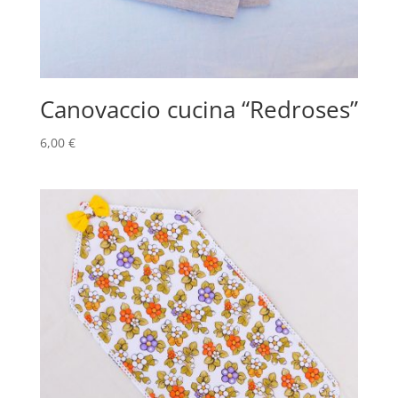
Canovaccio cucina “Redroses”
6,00
€