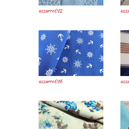
azzurro012
azz
azzurro016
azz