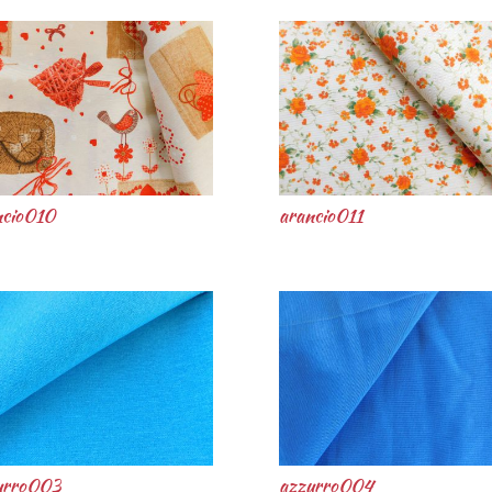
ncio010
arancio011
urro003
azzurro004