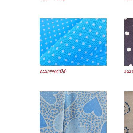
azzurro008
azz