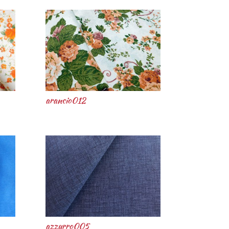
arancio012
azzurro005