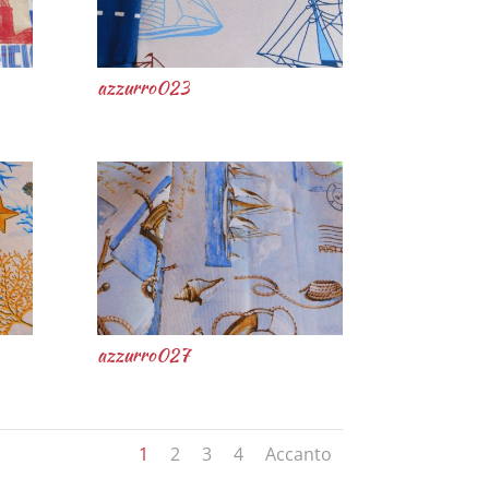
azzurro023
azzurro027
1
2
3
4
Accanto