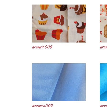
arancio009
ara
azzurro002
azz