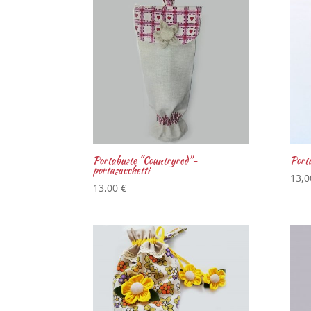
Portabuste “Countryred”-
Porta
portasacchetti
13,
13,00
€