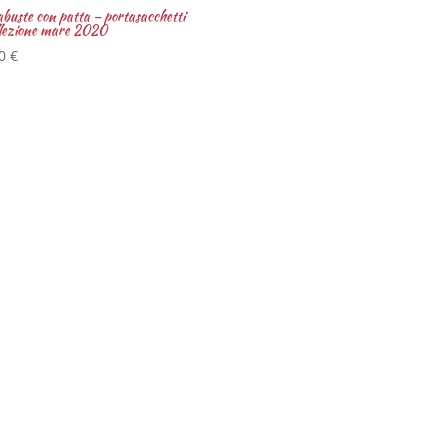
buste con patta – portasacchetti
llezione mare 2020
00
€