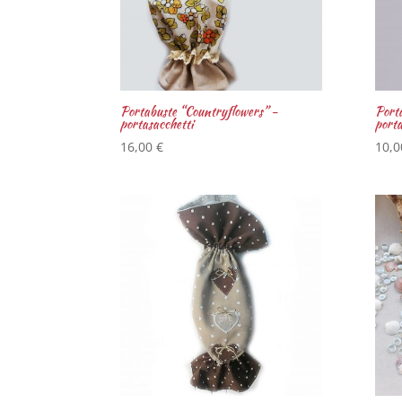
Portabuste “Countryflowers” -
Port
portasacchetti
porta
16,00
€
10,