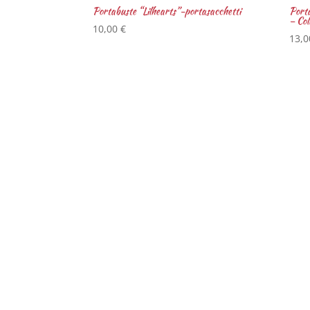
Portabuste “Lilhearts”-portasacchetti
Porta
– Co
10,00
€
13,