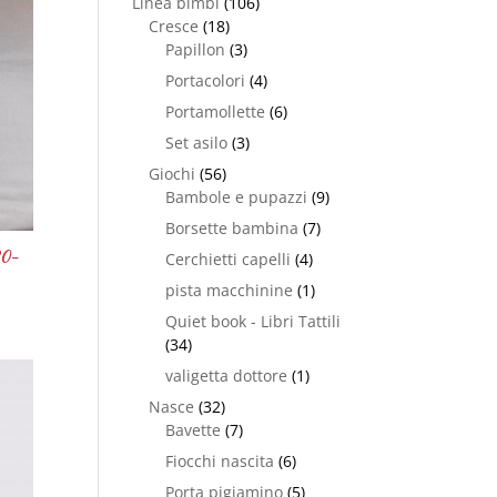
Linea bimbi
(106)
Cresce
(18)
Papillon
(3)
Portacolori
(4)
Portamollette
(6)
Set asilo
(3)
Giochi
(56)
Bambole e pupazzi
(9)
Borsette bambina
(7)
20-
Cerchietti capelli
(4)
pista macchinine
(1)
Quiet book - Libri Tattili
(34)
valigetta dottore
(1)
Nasce
(32)
Bavette
(7)
Fiocchi nascita
(6)
Porta pigiamino
(5)