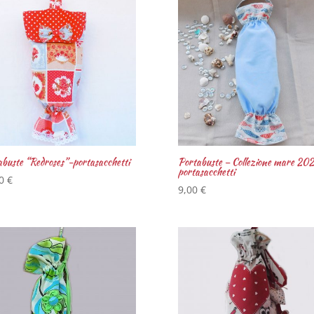
buste “Redroses”-portasacchetti
Portabuste – Collezione mare 20
portasacchetti
00
€
9,00
€