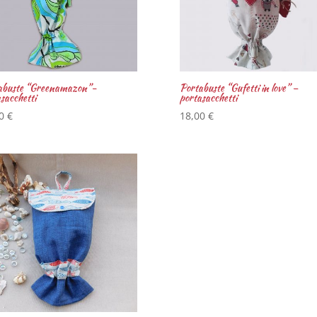
abuste “Greenamazon”-
Portabuste “Gufetti in love” –
sacchetti
portasacchetti
00
€
18,00
€