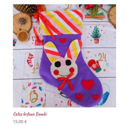
Calza befana Bumbi
15,00
€