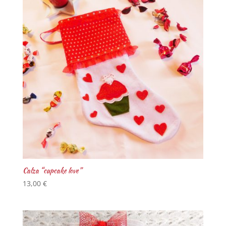
Calza “cupcake love”
13,00
€