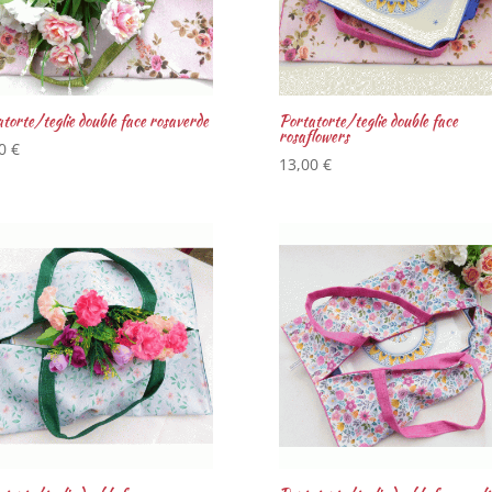
torte/teglie double face rosaverde
Portatorte/teglie double face
rosaflowers
00
€
13,00
€