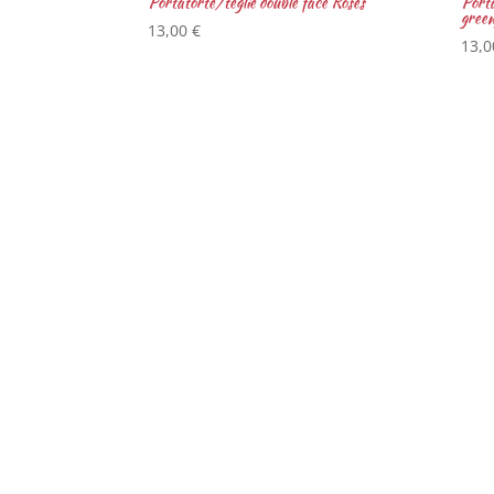
Portatorte/teglie double face Roses
Porta
green
13,00
€
13,