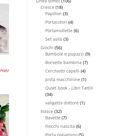
Linea bimbi
(106)
Cresce
(18)
Papillon
(3)
Portacolori
(4)
Portamollette
(6)
Set asilo
(3)
Giochi
(56)
Bambole e pupazzi
(9)
Borsette bambina
(7)
roses
Cerchietti capelli
(4)
pista macchinine
(1)
Quiet book - Libri Tattili
(34)
valigetta dottore
(1)
Nasce
(32)
Bavette
(7)
Fiocchi nascita
(6)
Porta pigiamino
(5)