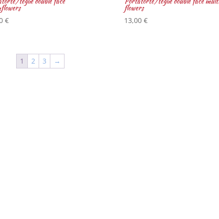
torte/teglie double face
Portatorte/teglie double face multi
flowers
flowers
00
€
13,00
€
1
2
3
→