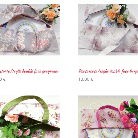
torte/teglie double face greyroses
Portatorte/teglie double face beige
00
€
13,00
€