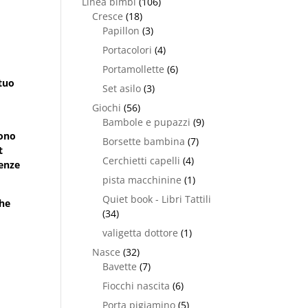
Linea bimbi
(106)
Cresce
(18)
Papillon
(3)
Portacolori
(4)
Portamollette
(6)
 tuo
Set asilo
(3)
.
Giochi
(56)
Bambole e pupazzi
(9)
iono
Borsette bambina
(7)
t
Cerchietti capelli
(4)
genze
pista macchinine
(1)
Quiet book - Libri Tattili
che
(34)
o.
valigetta dottore
(1)
Nasce
(32)
Bavette
(7)
Fiocchi nascita
(6)
Porta pigiamino
(5)