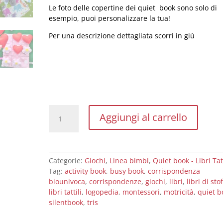
Le foto delle copertine dei quiet book sono solo di
esempio, puoi personalizzare la tua!
Per una descrizione dettagliata scorri in giù
Pagina
Aggiungi al carrello
di
Quiet
Book
-
Categorie:
Giochi
,
Linea bimbi
,
Quiet book - Libri Tatt
Tris
Tag:
activity book
,
busy book
,
corrispondenza
cuori
biounivoca
,
corrispondenze
,
giochi
,
libri
,
libri di sto
e
libri tattili
,
logopedia
,
montessori
,
motricità
,
quiet b
fiori
silentbook
,
tris
quantità