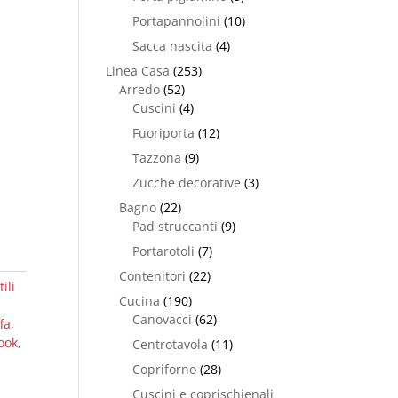
Portapannolini
(10)
Sacca nascita
(4)
Linea Casa
(253)
Arredo
(52)
Cuscini
(4)
Fuoriporta
(12)
Tazzona
(9)
Zucche decorative
(3)
Bagno
(22)
Pad struccanti
(9)
Portarotoli
(7)
Contenitori
(22)
ili
Cucina
(190)
Canovacci
(62)
ffa
,
ook
,
Centrotavola
(11)
Copriforno
(28)
Cuscini e coprischienali