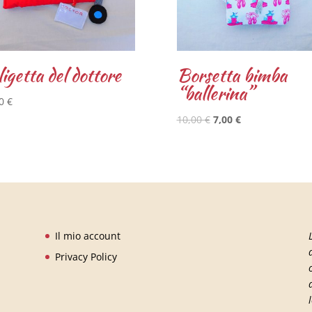
igetta del dottore
Borsetta bimba
“ballerina”
00
€
10,00
€
7,00
€
Il mio account
Privacy Policy