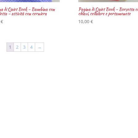
na di Quiet Book – Bambina con
Pagina di Quiet Book – Borsetta c
etta – attività con cerniera
chiavi, cellulare e portamonete
0
€
10,00
€
1
2
3
4
→