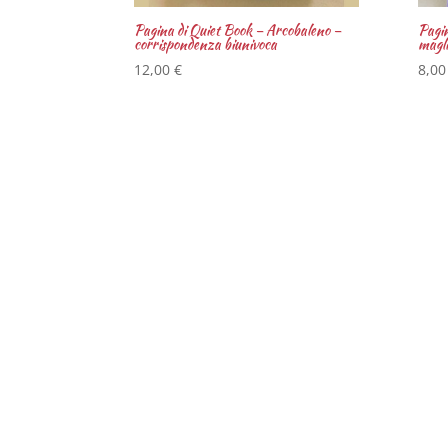
Pagina di Quiet Book – Arcobaleno –
Pagi
corrispondenza biunivoca
magli
12,00
€
8,0