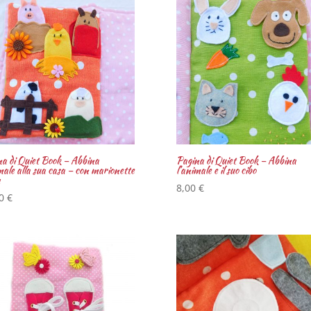
a di Quiet Book – Abbina
Pagina di Quiet Book – Abbina
male alla sua casa – con marionette
l’animale e il suo cibo
a
8,00
€
00
€