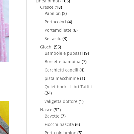
Linea bimbi
(106)
Cresce
(18)
Papillon
(3)
Portacolori
(4)
Portamollette
(6)
Set asilo
(3)
Giochi
(56)
Bambole e pupazzi
(9)
Borsette bambina
(7)
Cerchietti capelli
(4)
pista macchinine
(1)
Quiet book - Libri Tattili
(34)
valigetta dottore
(1)
Nasce
(32)
Bavette
(7)
Fiocchi nascita
(6)
Porta pigiamino
(5)