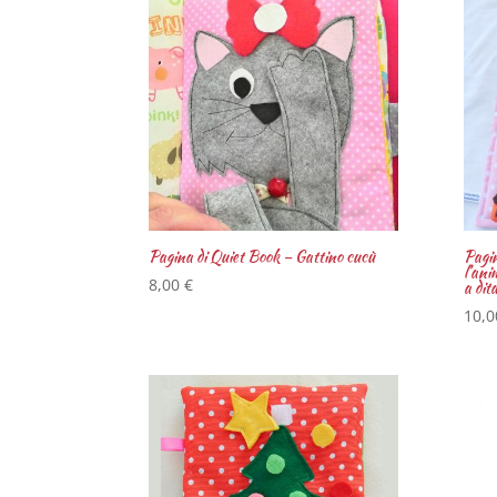
Pagina di Quiet Book – Gattino cucù
Pagin
l’ani
8,00
€
a dit
10,