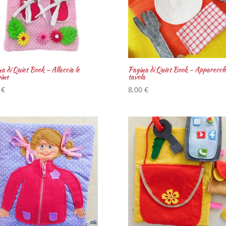
a di Quiet Book – Allaccia le
Pagina di Quiet Book – Apparecchi
ine
tavola
0
€
8,00
€