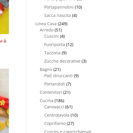
Portapannolini
(10)
Sacca nascita
(4)
Linea Casa
(249)
Arredo
(51)
Cuscini
(4)
o la
Fuoriporta
(12)
Tazzona
(9)
Zucche decorative
(3)
Bagno
(21)
Pad struccanti
(9)
Portarotoli
(7)
Contenitori
(21)
Cucina
(186)
Canovacci
(61)
Centrotavola
(10)
Copriforno
(27)
Cuscini e coprischienali