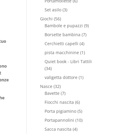
Portamollette
(6)
Set asilo
(3)
Giochi
(56)
Bambole e pupazzi
(9)
Borsette bambina
(7)
 tuo
Cerchietti capelli
(4)
.
pista macchinine
(1)
Quiet book - Libri Tattili
iono
(34)
t
valigetta dottore
(1)
genze
Nasce
(32)
Bavette
(7)
che
Fiocchi nascita
(6)
o.
Porta pigiamino
(5)
Portapannolini
(10)
Sacca nascita
(4)