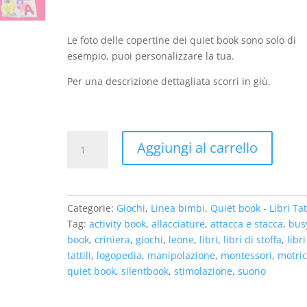
Le foto delle copertine dei quiet book sono solo di
esempio, puoi personalizzare la tua.
Per una descrizione dettagliata scorri in giù.
Pagina
Aggiungi al carrello
di
Quiet
Book
-
Categorie:
Giochi
,
Linea bimbi
,
Quiet book - Libri Tatt
Leone
Tag:
activity book
,
allacciature
,
attacca e stacca
,
bus
sonoro
book
,
criniera
,
giochi
,
leone
,
libri
,
libri di stoffa
,
libri
quantità
tattili
,
logopedia
,
manipolazione
,
montessori
,
motric
quiet book
,
silentbook
,
stimolazione
,
suono