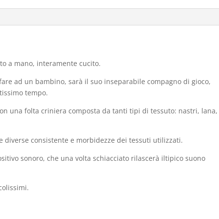
atto a mano, interamente cucito.
i fare ad un bambino, sarà il suo inseparabile compagno di gioco,
ntissimo tempo.
n una folta criniera composta da tanti tipi di tessuto: nastri, lana,
le diverse consistente e morbidezze dei tessuti utilizzati.
ositivo sonoro, che una volta schiacciato rilascerà iltipico suono
colissimi.