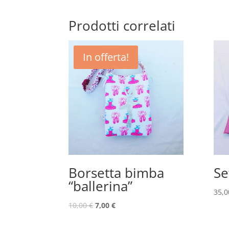
Prodotti correlati
In offerta!
Borsetta bimba
Se
“ballerina”
35,
10,00
€
7,00
€