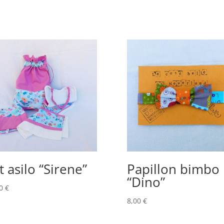
t asilo “Sirene”
Papillon bimbo
“Dino”
00
€
8,00
€