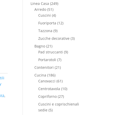
Linea Casa
(249)
Arredo
(51)
Cuscini
(4)
Fuoriporta
(12)
Tazzona
(9)
Zucche decorative
(3)
Bagno
(21)
Pad struccanti
(9)
Portarotoli
(7)
Contenitori
(21)
Cucina
(186)
ili
Canovacci
(61)
y
Centrotavola
(10)
ità
,
Copriforno
(27)
Cuscini e coprischienali
sedie
(5)