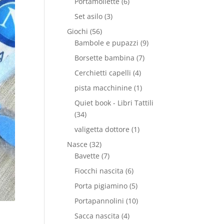
Portamollette
(6)
Set asilo
(3)
Giochi
(56)
Bambole e pupazzi
(9)
Borsette bambina
(7)
Cerchietti capelli
(4)
pista macchinine
(1)
Quiet book - Libri Tattili
(34)
valigetta dottore
(1)
Nasce
(32)
Bavette
(7)
Fiocchi nascita
(6)
Porta pigiamino
(5)
Portapannolini
(10)
Sacca nascita
(4)