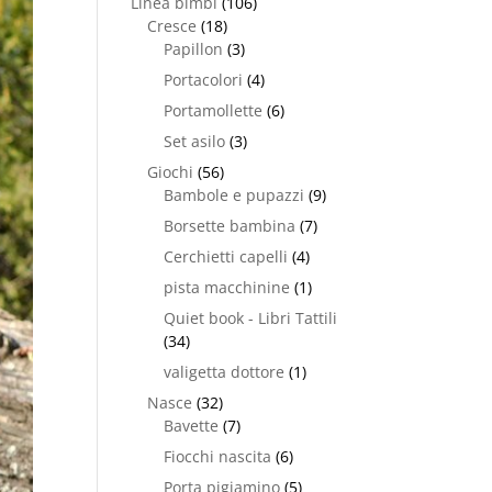
Linea bimbi
(106)
Cresce
(18)
Papillon
(3)
Portacolori
(4)
Portamollette
(6)
Set asilo
(3)
Giochi
(56)
Bambole e pupazzi
(9)
Borsette bambina
(7)
Cerchietti capelli
(4)
pista macchinine
(1)
Quiet book - Libri Tattili
(34)
valigetta dottore
(1)
Nasce
(32)
Bavette
(7)
Fiocchi nascita
(6)
Porta pigiamino
(5)