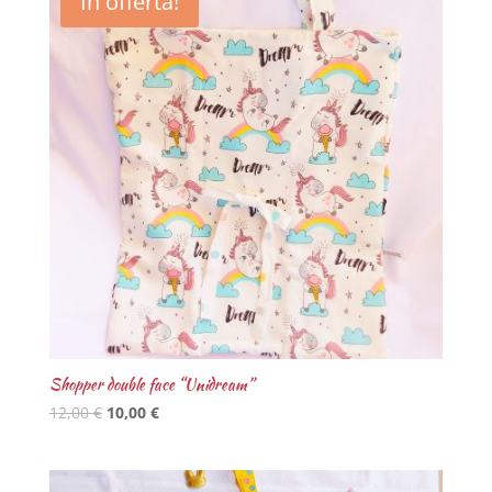
In offerta!
Shopper double face “Unidream”
12,00
€
10,00
€