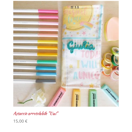
Astuccio arrotolabile “Uni”
15,00
€