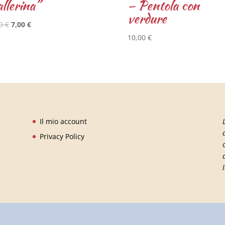
llerina”
– Pentola con
verdure
00
€
7,00
€
10,00
€
Il mio account
Privacy Policy