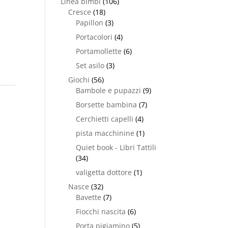
Linea bimbi
(106)
Cresce
(18)
Papillon
(3)
Portacolori
(4)
Portamollette
(6)
Set asilo
(3)
Giochi
(56)
Bambole e pupazzi
(9)
Borsette bambina
(7)
Cerchietti capelli
(4)
pista macchinine
(1)
Quiet book - Libri Tattili
(34)
valigetta dottore
(1)
Nasce
(32)
Bavette
(7)
Fiocchi nascita
(6)
Porta pigiamino
(5)