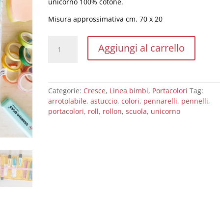
unicorno 100% cotone.
Misura approssimativa cm. 70 x 20
Astuccio
Aggiungi al carrello
arrotolabile
"Uni"
quantità
Categorie:
Cresce
,
Linea bimbi
,
Portacolori
Tag:
arrotolabile
,
astuccio
,
colori
,
pennarelli
,
pennelli
,
portacolori
,
roll
,
rollon
,
scuola
,
unicorno