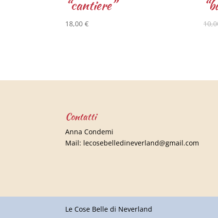
“cantiere”
“ba
18,00
€
10,
Contatti
Anna Condemi
Mail:
lecosebelledineverland@gmail.com
Le Cose Belle di Neverland