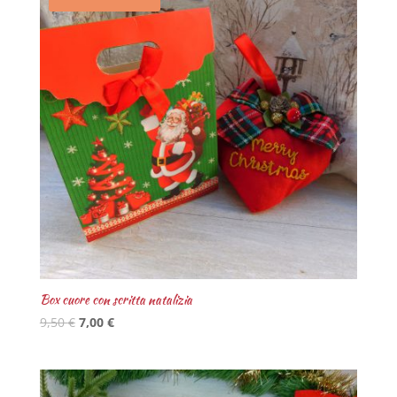
Box cuore con scritta natalizia
9,50
€
7,00
€