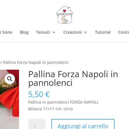
i Sono
Blog
Tessuti
Creazioni
Tutorial
Conta
/ Pallina Forza Napoli in pannolenci
Pallina Forza Napoli in
pannolenci
5,50
€
Pallina in pannolenci FORZA NAPOLI
Misura 11×11 cm. circa
Pallina
Aggiungi al carrello
Forza