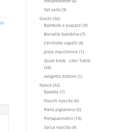
Portamollette
(6)
Set asilo
(3)
Giochi
(56)
di
Bambole e pupazzi
(9)
Borsette bambina
(7)
Cerchietti capelli
(4)
pista macchinine
(1)
Quiet book - Libri Tattili
(34)
valigetta dottore
(1)
Nasce
(32)
Bavette
(7)
Fiocchi nascita
(6)
Porta pigiamino
(5)
Portapannolini
(10)
Sacca nascita
(4)