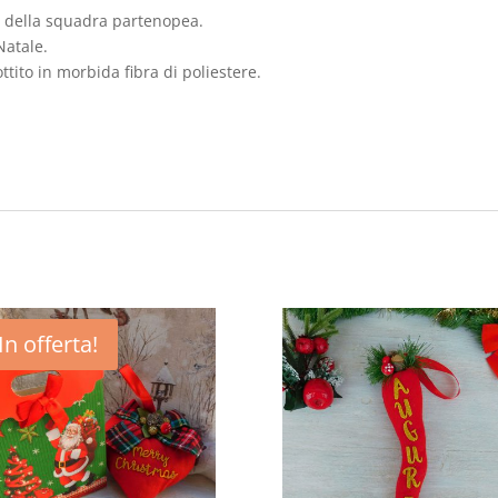
ri della squadra partenopea.
Natale.
ttito in morbida fibra di poliestere.
In offerta!