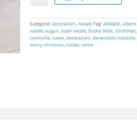
Napoli
in
pannolenci
Categorie:
Decorazioni
,
Natale
Tag:
addobbi
,
albero 
quantità
natale
,
auguri
,
buon natale
,
buone feste
,
christmas
,
cornicello
,
cuore
,
decorazioni
,
decorazioni natalizie
,
merry christmas
,
natale
,
nome