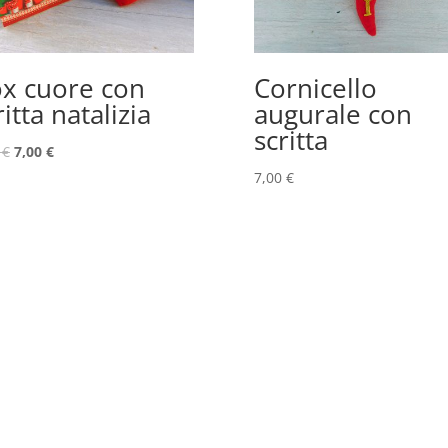
x cuore con
Cornicello
ritta natalizia
augurale con
scritta
0
€
7,00
€
7,00
€