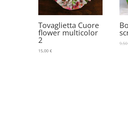
Tovaglietta Cuore
Bo
flower multicolor
sc
2
9,5
15,00
€