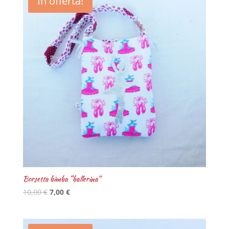
In offerta!
Borsetta bimba “ballerina”
10,00
€
7,00
€