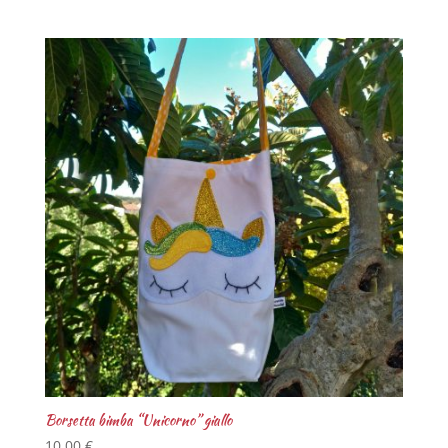
Borsetta bimba “Unicorno” giallo
10,00
€