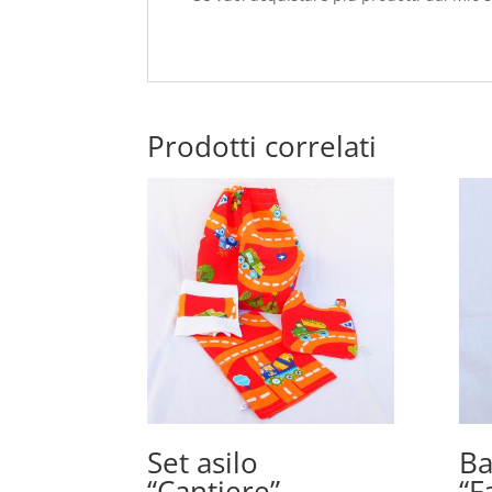
Prodotti correlati
Set asilo
Ba
“Cantiere”
“F