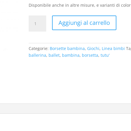
Disponibile anche in altre misure, e varianti di color
Borsetta
Aggiungi al carrello
bimba
"ballet"
gialla
quantità
Categorie:
Borsette bambina
,
Giochi
,
Linea bimbi
Ta
ballerina
,
ballet
,
bambina
,
borsetta
,
tutu'