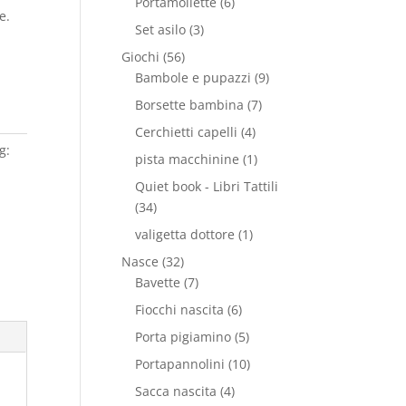
Portamollette
(6)
e.
Set asilo
(3)
Giochi
(56)
Bambole e pupazzi
(9)
Borsette bambina
(7)
Cerchietti capelli
(4)
g:
pista macchinine
(1)
Quiet book - Libri Tattili
(34)
valigetta dottore
(1)
Nasce
(32)
Bavette
(7)
Fiocchi nascita
(6)
Porta pigiamino
(5)
Portapannolini
(10)
Sacca nascita
(4)