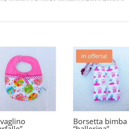
In offerta!
vaglino
Borsetta bimba
arfalle”
“ballerina”