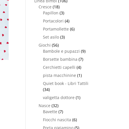
Linea bimbi
(106)
Cresce
(18)
Papillon
(3)
Portacolori
(4)
Portamollette
(6)
Set asilo
(3)
Giochi
(56)
Bambole e pupazzi
(9)
Borsette bambina
(7)
Cerchietti capelli
(4)
pista macchinine
(1)
Quiet book - Libri Tattili
(34)
valigetta dottore
(1)
Nasce
(32)
Bavette
(7)
Fiocchi nascita
(6)
Porta pigiamino
(5)