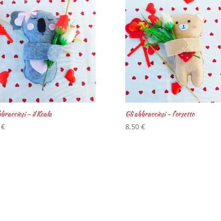
bbracciosi – il Koala
Gli abbracciosi – l’orsetto
0
€
8,50
€