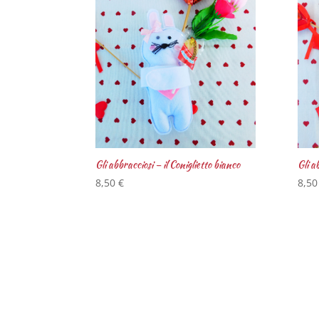
Gli abbracciosi – il Coniglietto bianco
Gli a
8,50
€
8,5