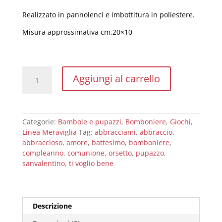
Realizzato in pannolenci e imbottitura in poliestere.
Misura approssimativa cm.20×10
Gli
Aggiungi al carrello
abbracciosi
-
l'orsetto
quantità
Categorie:
Bambole e pupazzi
,
Bomboniere
,
Giochi
,
Linea Meraviglia
Tag:
abbracciami
,
abbraccio
,
abbraccioso
,
amore
,
battesimo
,
bomboniere
,
compleanno
,
comunione
,
orsetto
,
pupazzo
,
sanvalentino
,
ti voglio bene
Descrizione