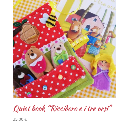
Quiet book “Riccidoro e i tre orsi”
35,00
€