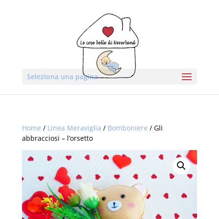
Seleziona una pagina
Home
/
Linea Meraviglia
/
Bomboniere
/ Gli
abbracciosi – l’orsetto