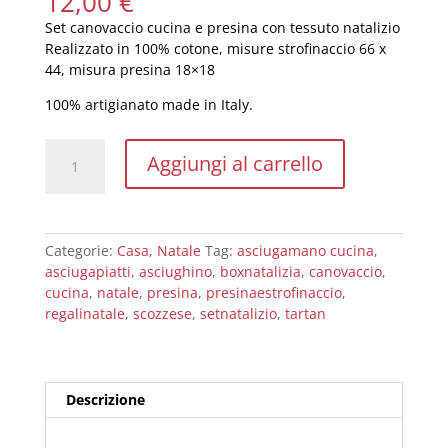
12,00
€
Set canovaccio cucina e presina con tessuto natalizio
Realizzato in 100% cotone, misure strofinaccio 66 x
44, misura presina 18×18
100% artigianato made in Italy.
Set
Aggiungi al carrello
presina
e
canovaccio
natalizio
Categorie:
Casa
,
Natale
Tag:
asciugamano cucina
,
in
asciugapiatti
,
asciughino
,
boxnatalizia
,
canovaccio
,
rosa
cucina
,
natale
,
presina
,
presinaestrofinaccio
,
quantità
regalinatale
,
scozzese
,
setnatalizio
,
tartan
Descrizione