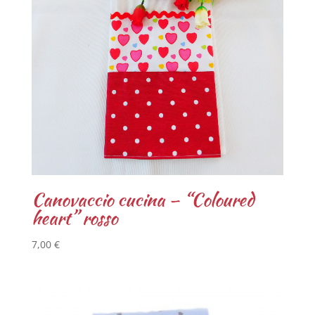
Canovaccio cucina – “Coloured
heart” rosso
7,00
€