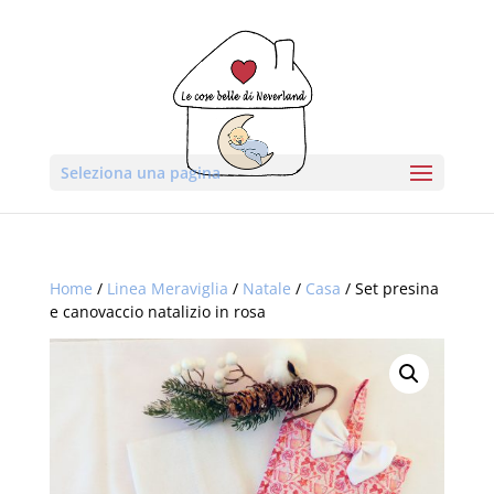
Seleziona una pagina
Home
/
Linea Meraviglia
/
Natale
/
Casa
/ Set presina
e canovaccio natalizio in rosa