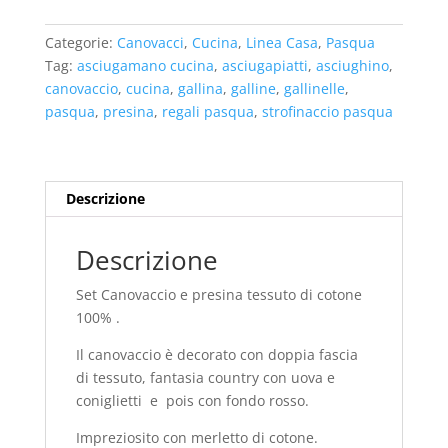
canovaccio
cucina
Categorie:
Canovacci
,
Cucina
,
Linea Casa
,
Pasqua
-
Tag:
asciugamano cucina
,
asciugapiatti
,
asciughino
,
Uova
canovaccio
,
cucina
,
gallina
,
galline
,
gallinelle
,
e
pasqua
,
presina
,
regali pasqua
,
strofinaccio pasqua
coniglietti
-
pois
rosso
Descrizione
quantità
Descrizione
Set Canovaccio e presina tessuto di cotone
100% .
Il canovaccio è decorato con doppia fascia
di tessuto, fantasia country con uova e
coniglietti e pois con fondo rosso.
Impreziosito con merletto di cotone.