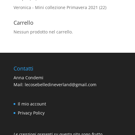
Veronica - Mini collezione Primavera 2021
(22)
Carrello
Nessun prodotto nel carrello.
Contatti
Anna Condemi
Mail:
lecosebelledineverland@gmail.com
Il mio account
Privacy Policy
Le creazioni presenti su questo sito sono frutto