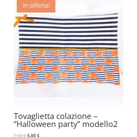
In offerta!
Tovaglietta colazione –
“Halloween party” modello2
7,00
€
5,00
€