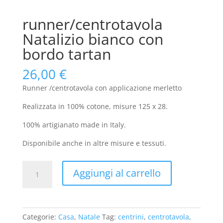
runner/centrotavola
Natalizio bianco con
bordo tartan
26,00
€
Runner /centrotavola con applicazione merletto
Realizzata in 100% cotone, misure 125 x 28.
100% artigianato made in Italy.
Disponibile anche in altre misure e tessuti.
runner/centrotavola
Aggiungi al carrello
Natalizio
bianco
con
bordo
Categorie:
Casa
,
Natale
Tag:
centrini
,
centrotavola
,