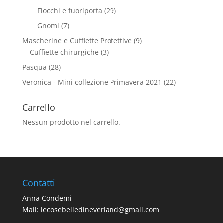
Fiocchi e fuoriporta
(29)
Gnomi
(7)
Mascherine e Cuffiette Protettive
(9)
Cuffiette chirurgiche
(3)
Pasqua
(28)
Veronica - Mini collezione Primavera 2021
(22)
Carrello
Nessun prodotto nel carrello.
Contatti
Anna Condemi
Mail:
lecosebelledineverland@gmail.com