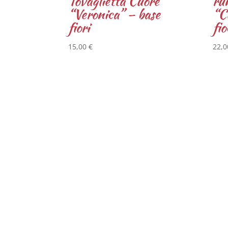
Tovaglietta Cuore
ru
“Veronica” – base
“C
fiori
fio
15,00
€
22,