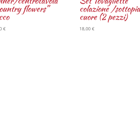
nner/centrotavola
Set Tovagliette
ountry flowers”
colazione /sottopia
cco
cuore (2 pezzi)
00
€
18,00
€