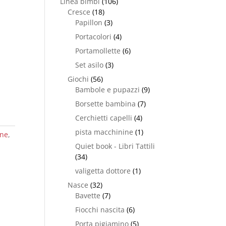
Linea bimbi
(106)
Cresce
(18)
Papillon
(3)
Portacolori
(4)
Portamollette
(6)
Set asilo
(3)
Giochi
(56)
Bambole e pupazzi
(9)
Borsette bambina
(7)
Cerchietti capelli
(4)
pista macchinine
(1)
one
,
Quiet book - Libri Tattili
(34)
valigetta dottore
(1)
Nasce
(32)
Bavette
(7)
Fiocchi nascita
(6)
Porta pigiamino
(5)