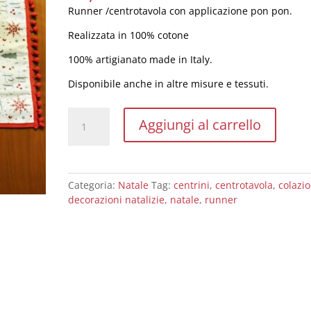
Runner /centrotavola con applicazione pon pon.
Realizzata in 100% cotone
100% artigianato made in Italy.
Disponibile anche in altre misure e tessuti.
runner/centrotavola
Aggiungi al carrello
Natalizio
con
pon
pon
Categoria:
Natale
Tag:
centrini
,
centrotavola
,
colazi
quantità
decorazioni natalizie
,
natale
,
runner