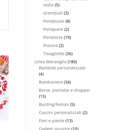
sedie
(5)
Grembiuli
(3)
Portabuste
(8)
Portapane
(2)
Portatorte
(19)
Presine
(2)
Tovagliette
(36)
Linea Meraviglia
(180)
Bambole personalizzate
(4)
Bomboniere
(34)
Borse, pochette e shopper
(15)
Bunting/festoni
(5)
Cuscini personalizzati
(2)
Fiori e piante
(13)
Gadget squadre
(10)