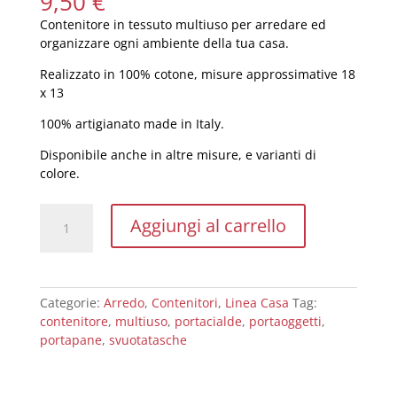
9,50
€
Contenitore in tessuto multiuso per arredare ed
organizzare ogni ambiente della tua casa.
Realizzato in 100% cotone, misure approssimative 18
x 13
100% artigianato made in Italy.
Disponibile anche in altre misure, e varianti di
colore.
Portapane
Aggiungi al carrello
-
Contenitore
multiuso
"Naturaleaves"
Categorie:
Arredo
,
Contenitori
,
Linea Casa
Tag:
quantità
contenitore
,
multiuso
,
portacialde
,
portaoggetti
,
portapane
,
svuotatasche