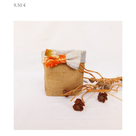
9,50
€