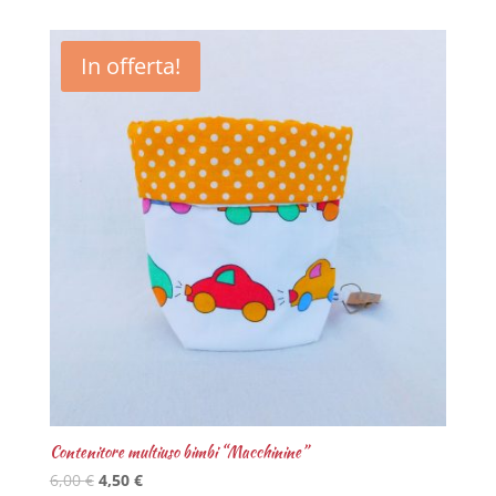
In offerta!
Contenitore multiuso bimbi “Macchinine”
6,00
€
4,50
€