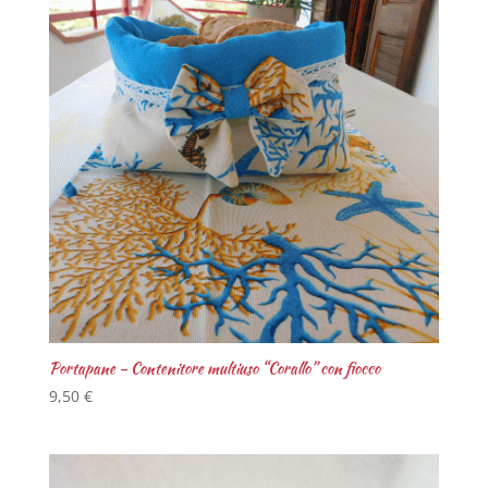
Portapane – Contenitore multiuso “Corallo” con fiocco
9,50
€