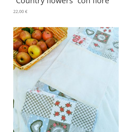
“Country flowers” con fiore
22,00
€