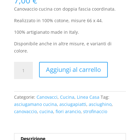
7,00
€
Canovaccio cucina con doppia fascia coordinata.
Realizzato in 100% cotone, misure 66 x 44.
100% artigianato made in Italy.
Disponibile anche in altre misure, e varianti di
colore.
Canovaccio
Aggiungi al carrello
cucina
-
"Orange
heart"
Categorie:
Canovacci
,
Cucina
,
Linea Casa
Tag:
quantità
asciugamano cucina
,
asciugapiatti
,
asciughino
,
canovaccio
,
cucina
,
fiori arancio
,
strofinaccio
Descrizione