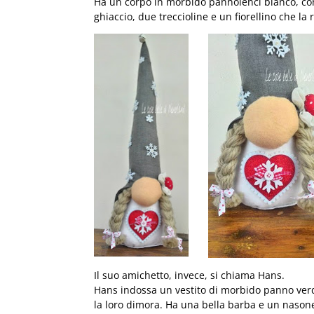
Ha un corpo in morbido pannolenci bianco, con u
ghiaccio, due treccioline e un fiorellino che l
Il suo amichetto, invece, si chiama Hans.
Hans indossa un vestito di morbido panno verd
la loro dimora. Ha una bella barba e un nason