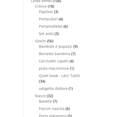
Linea bimbi
(106)
Cresce
(18)
Papillon
(3)
Portacolori
(4)
Portamollette
(6)
Set asilo
(3)
Giochi
(56)
Bambole e pupazzi
(9)
Borsette bambina
(7)
Cerchietti capelli
(4)
pista macchinine
(1)
Quiet book - Libri Tattili
(34)
valigetta dottore
(1)
Nasce
(32)
Bavette
(7)
Fiocchi nascita
(6)
Porta pigiamino
(5)