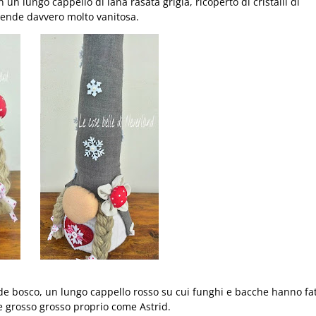
n lungo cappello di lana rasata grigia, ricoperto di cristalli di
a rende davvero molto vanitosa.
e bosco, un lungo cappello rosso su cui funghi e bacche hanno fa
e grosso grosso proprio come Astrid.