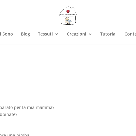
i Sono
Blog
Tessuti
Creazioni
Tutorial
Conta
reparato per la mia mamma?
abbinate?
mbra una bimba.