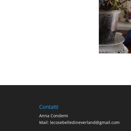
Contatti
Anna Condemi
Mail:
lecosebelledineverland@gmail.com