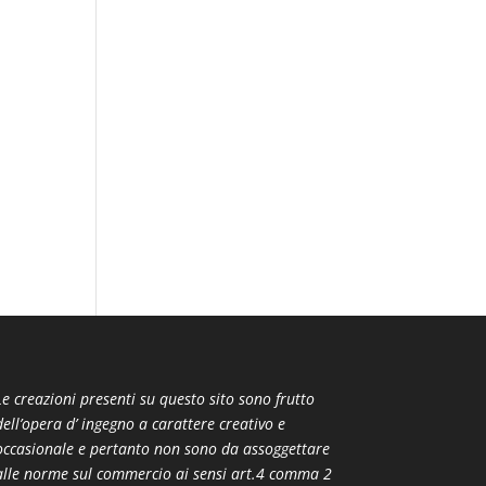
Le creazioni presenti su questo sito sono frutto
dell’opera d’ ingegno a carattere creativo e
occasionale e pertanto non sono da assoggettare
alle norme sul commercio ai sensi art.4 comma 2