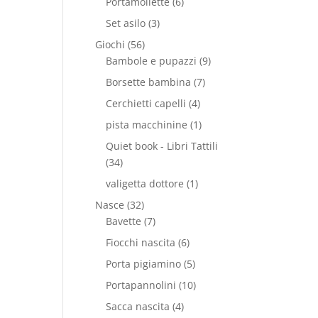
Portamollette
(6)
Set asilo
(3)
Giochi
(56)
Bambole e pupazzi
(9)
Borsette bambina
(7)
Cerchietti capelli
(4)
pista macchinine
(1)
Quiet book - Libri Tattili
(34)
valigetta dottore
(1)
Nasce
(32)
Bavette
(7)
Fiocchi nascita
(6)
Porta pigiamino
(5)
Portapannolini
(10)
Sacca nascita
(4)