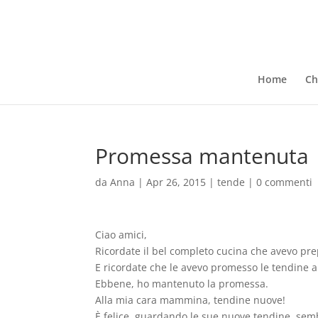
Home
Ch
Promessa mantenuta
da
Anna
|
Apr 26, 2015
|
tende
|
0 commenti
Ciao amici,
Ricordate il bel completo cucina che avevo p
E ricordate che le avevo promesso le tendine 
Ebbene, ho mantenuto la promessa.
Alla mia cara mammina, tendine nuove!
È felice guardando le sue nuove tendine, se