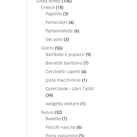
Linea bimbi
(106)
Cresce
(18)
Papillon
(3)
Portacolori
(4)
Portamollette
(6)
Set asilo
(3)
Giochi
(56)
Bambole e pupazzi
(9)
Borsette bambina
(7)
Cerchietti capelli
(4)
pista macchinine
(1)
Quiet book - Libri Tattili
(34)
valigetta dottore
(1)
Nasce
(32)
Bavette
(7)
Fiocchi nascita
(6)
Porta pigiamino
(5)