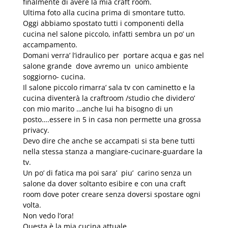
finalmente di avere la mia craft room.
Ultima foto alla cucina prima di smontare tutto.
Oggi abbiamo spostato tutti i componenti della
cucina nel salone piccolo, infatti sembra un po’ un
accampamento.
Domani verra’ l’idraulico per portare acqua e gas nel
salone grande dove avremo un unico ambiente
soggiorno- cucina.
Il salone piccolo rimarra’ sala tv con caminetto e la
cucina diventerà la craftroom /studio che dividero’
con mio marito …anche lui ha bisogno di un
posto….essere in 5 in casa non permette una grossa
privacy.
Devo dire che anche se accampati si sta bene tutti
nella stessa stanza a mangiare-cucinare-guardare la
tv.
Un po’ di fatica ma poi sara’ piu’ carino senza un
salone da dover soltanto esibire e con una craft
room dove poter creare senza doversi spostare ogni
volta.
Non vedo l’ora!
Questa è la mia cucina attuale