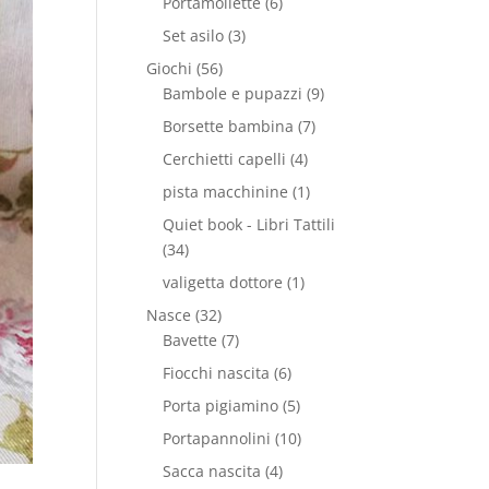
Portamollette
(6)
Set asilo
(3)
Giochi
(56)
Bambole e pupazzi
(9)
Borsette bambina
(7)
Cerchietti capelli
(4)
pista macchinine
(1)
Quiet book - Libri Tattili
(34)
valigetta dottore
(1)
Nasce
(32)
Bavette
(7)
Fiocchi nascita
(6)
Porta pigiamino
(5)
Portapannolini
(10)
Sacca nascita
(4)