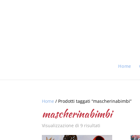
Home
Home
/ Prodotti taggati “mascherinabimbi”
mascherinabimbi
Visualizzazione di 9 risultati