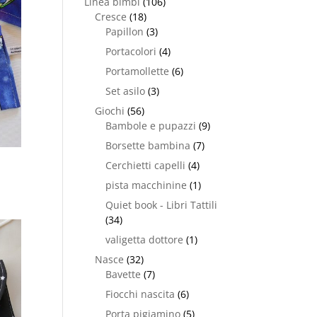
Linea bimbi
(106)
Cresce
(18)
Papillon
(3)
Portacolori
(4)
Portamollette
(6)
Set asilo
(3)
Giochi
(56)
Bambole e pupazzi
(9)
Borsette bambina
(7)
Cerchietti capelli
(4)
pista macchinine
(1)
Quiet book - Libri Tattili
(34)
valigetta dottore
(1)
Nasce
(32)
Bavette
(7)
Fiocchi nascita
(6)
Porta pigiamino
(5)