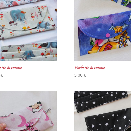
tte in cotone
Pochette in cotone
0
€
5,00
€