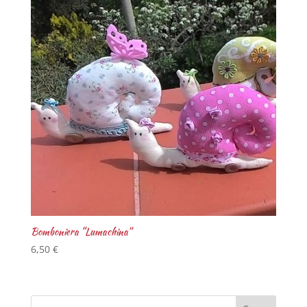
Bomboniera “Lumachina”
6,50
€