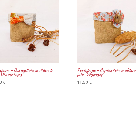
pane – Contenitore multiuso in
Portapane – Contenitore multiuso 
“Orangeroses”
juta “Skyroses”
50
€
11,50
€