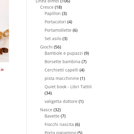
Linea bimbi
(106)
Cresce
(18)
Papillon
(3)
Portacolori
(4)
Portamollette
(6)
Set asilo
(3)
Giochi
(56)
Bambole e pupazzi
(9)
Borsette bambina
(7)
in
Cerchietti capelli
(4)
pista macchinine
(1)
Quiet book - Libri Tattili
(34)
valigetta dottore
(1)
Nasce
(32)
Bavette
(7)
Fiocchi nascita
(6)
Porta pigiamino
(5)