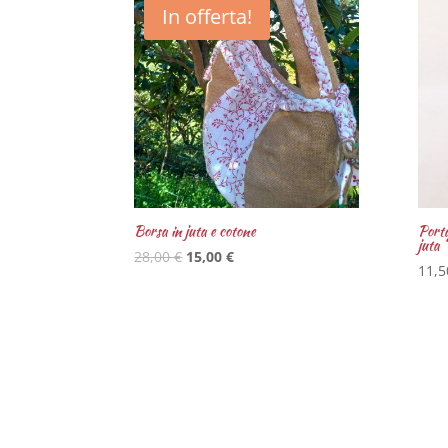
In offerta!
Borsa in juta e cotone
Porta
juta 
28,00
€
15,00
€
11,