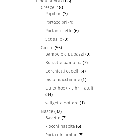
Linea bimbi
(106)
Cresce
(18)
Papillon
(3)
Portacolori
(4)
Portamollette
(6)
Set asilo
(3)
Giochi
(56)
Bambole e pupazzi
(9)
Borsette bambina
(7)
Cerchietti capelli
(4)
pista macchinine
(1)
Quiet book - Libri Tattili
(34)
valigetta dottore
(1)
Nasce
(32)
Bavette
(7)
Fiocchi nascita
(6)
Porta pigiamino
(5)