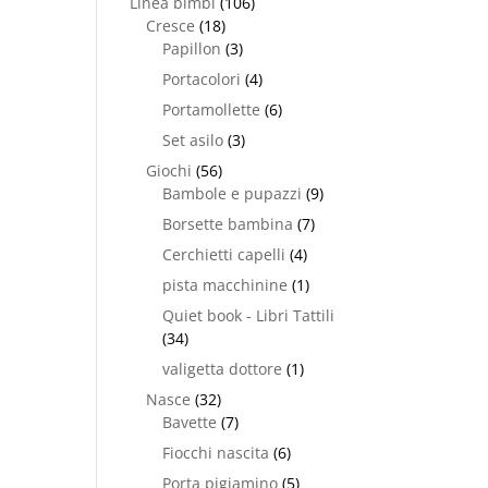
Linea bimbi
(106)
Cresce
(18)
Papillon
(3)
Portacolori
(4)
Portamollette
(6)
Set asilo
(3)
Giochi
(56)
Bambole e pupazzi
(9)
Borsette bambina
(7)
Cerchietti capelli
(4)
pista macchinine
(1)
Quiet book - Libri Tattili
(34)
valigetta dottore
(1)
Nasce
(32)
Bavette
(7)
Fiocchi nascita
(6)
Porta pigiamino
(5)