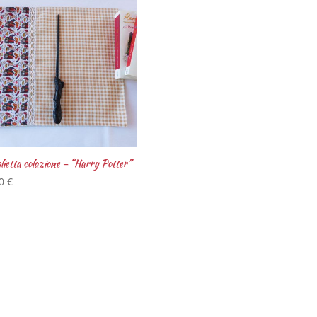
lietta colazione – “Harry Potter”
00
€