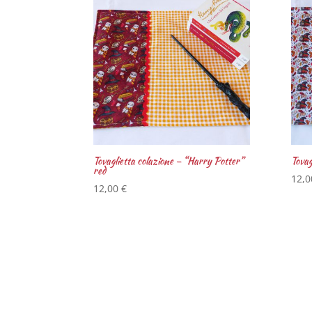
Tovaglietta colazione – “Harry Potter”
Tovag
red
12,
12,00
€