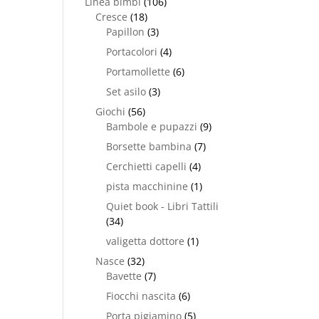
Linea bimbi
(106)
Cresce
(18)
Papillon
(3)
Portacolori
(4)
Portamollette
(6)
Set asilo
(3)
Giochi
(56)
Bambole e pupazzi
(9)
Borsette bambina
(7)
Cerchietti capelli
(4)
pista macchinine
(1)
Quiet book - Libri Tattili
(34)
valigetta dottore
(1)
Nasce
(32)
Bavette
(7)
Fiocchi nascita
(6)
Porta pigiamino
(5)