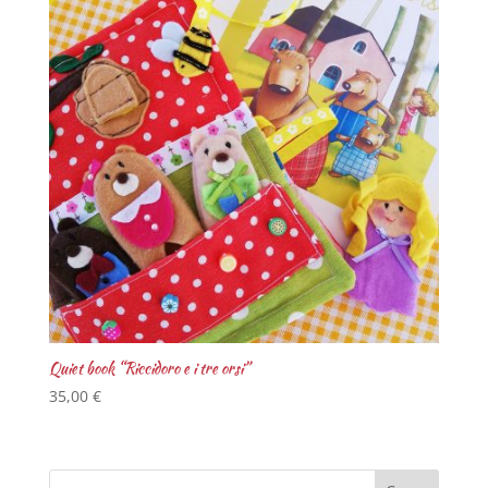
Quiet book “Riccidoro e i tre orsi”
35,00
€