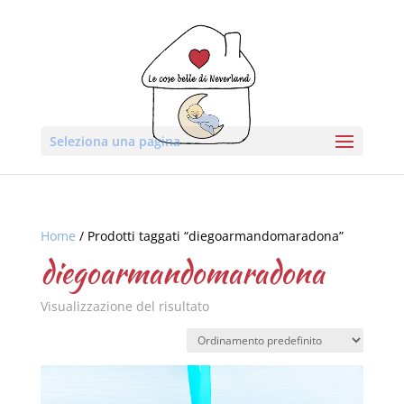
Seleziona una pagina
Home
/ Prodotti taggati “diegoarmandomaradona”
diegoarmandomaradona
Visualizzazione del risultato