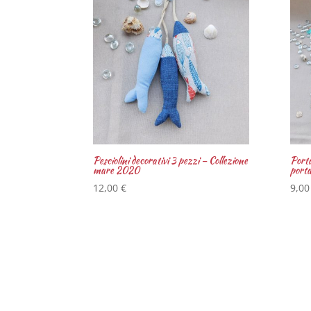
Pesciolini decorativi 3 pezzi – Collezione
Port
mare 2020
porta
12,00
€
9,0