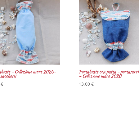
abuste – Collezione mare 2020-
Portabuste con patta – portasacch
sacchetti
– Collezione mare 2020
0
€
13,00
€