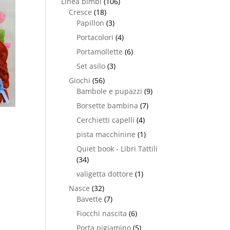
Linea bimbi
(106)
Cresce
(18)
Papillon
(3)
Portacolori
(4)
Portamollette
(6)
Set asilo
(3)
Giochi
(56)
Bambole e pupazzi
(9)
Borsette bambina
(7)
Cerchietti capelli
(4)
pista macchinine
(1)
Quiet book - Libri Tattili
(34)
valigetta dottore
(1)
Nasce
(32)
Bavette
(7)
Fiocchi nascita
(6)
Porta pigiamino
(5)