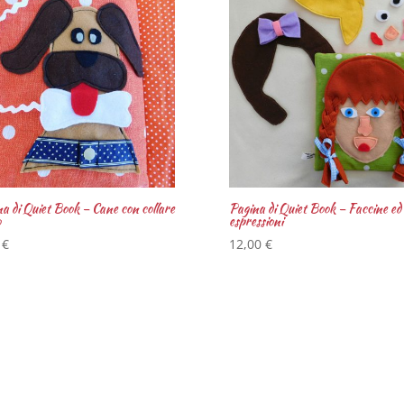
a di Quiet Book – Cane con collare
Pagina di Quiet Book – Faccine ed
o
espressioni
0
€
12,00
€