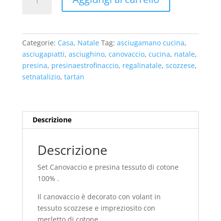
presina
e
canovaccio
natalizio
Categorie:
Casa
,
Natale
Tag:
asciugamano cucina
,
con
asciugapiatti
,
asciughino
,
canovaccio
,
cucina
,
natale
,
volant
presina
,
presinaestrofinaccio
,
regalinatale
,
scozzese
,
in
setnatalizio
,
tartan
tartan
e
presina
con
Descrizione
cuore
quantità
Descrizione
Set Canovaccio e presina tessuto di cotone
100% .
Il canovaccio è decorato con volant in
tessuto scozzese e impreziosito con
merletto di cotone.