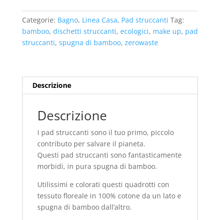
spugna
di
Categorie:
Bagno
,
Linea Casa
,
Pad struccanti
Tag:
bamboo
bamboo
,
dischetti struccanti
,
ecologici
,
make up
,
pad
(confezione
struccanti
,
spugna di bamboo
,
zerowaste
da
5)
Rosa
quantità
Descrizione
Descrizione
I pad struccanti sono il tuo primo, piccolo
contributo per salvare il pianeta.
Questi pad struccanti sono fantasticamente
morbidi, in pura spugna di bamboo.
Utilissimi e colorati questi quadrotti con
tessuto floreale in 100% cotone da un lato e
spugna di bamboo dall’altro.