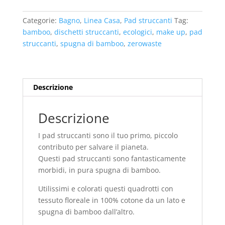
spugna
di
Categorie:
Bagno
,
Linea Casa
,
Pad struccanti
Tag:
bamboo
bamboo
,
dischetti struccanti
,
ecologici
,
make up
,
pad
(confezione
struccanti
,
spugna di bamboo
,
zerowaste
da
5)
Verde
quantità
Descrizione
Descrizione
I pad struccanti sono il tuo primo, piccolo
contributo per salvare il pianeta.
Questi pad struccanti sono fantasticamente
morbidi, in pura spugna di bamboo.
Utilissimi e colorati questi quadrotti con
tessuto floreale in 100% cotone da un lato e
spugna di bamboo dall’altro.