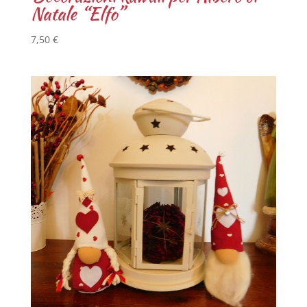
Natale “Elfo”
7,50
€