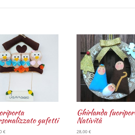
oriporta
Ghirlanda fuoripor
rsonalizzato gufetti
Natività
00
€
28,00
€