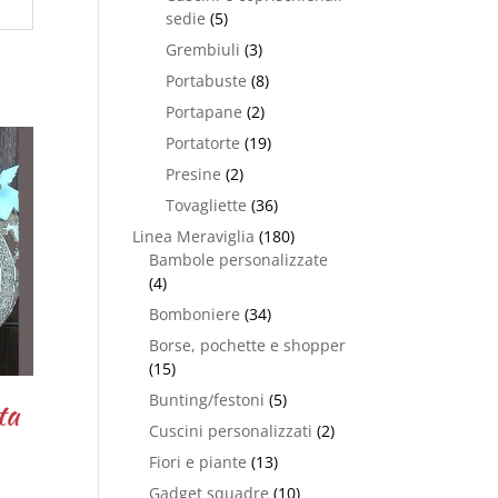
sedie
(5)
Grembiuli
(3)
Portabuste
(8)
Portapane
(2)
Portatorte
(19)
Presine
(2)
Tovagliette
(36)
Linea Meraviglia
(180)
Bambole personalizzate
(4)
Bomboniere
(34)
Borse, pochette e shopper
(15)
Bunting/festoni
(5)
ta
Cuscini personalizzati
(2)
Fiori e piante
(13)
Gadget squadre
(10)