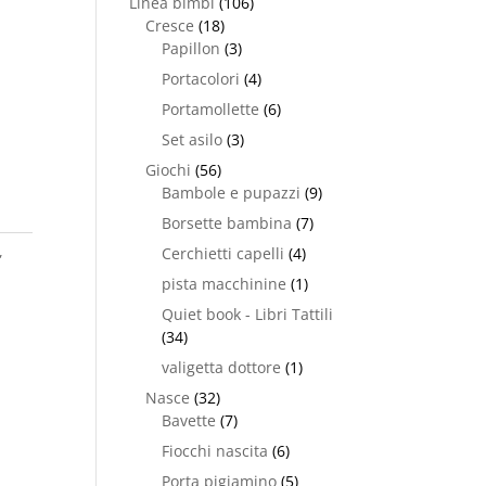
Linea bimbi
(106)
Cresce
(18)
Papillon
(3)
Portacolori
(4)
Portamollette
(6)
Set asilo
(3)
Giochi
(56)
Bambole e pupazzi
(9)
Borsette bambina
(7)
,
Cerchietti capelli
(4)
pista macchinine
(1)
Quiet book - Libri Tattili
(34)
valigetta dottore
(1)
Nasce
(32)
Bavette
(7)
Fiocchi nascita
(6)
Porta pigiamino
(5)