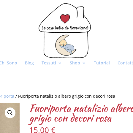
Chi Sono
Blog
Tessuti
Shop
Tutorial
Contatt
oriporta
/ Fuoriporta natalizio albero grigio con decori rosa
Fuoriporta natalizio alber
grigio con decori rosa
15,00
€