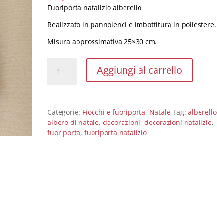
Fuoriporta natalizio alberello
Realizzato in pannolenci e imbottitura in poliestere.
Misura approssimativa 25×30 cm.
Fuoriporta
Aggiungi al carrello
natalizio
albero
grigio
con
Categorie:
Fiocchi e fuoriporta
,
Natale
Tag:
alberello
decori
albero di natale
,
decorazioni
,
decorazioni natalizie
,
rosa
fuoriporta
,
fuoriporta natalizio
quantità