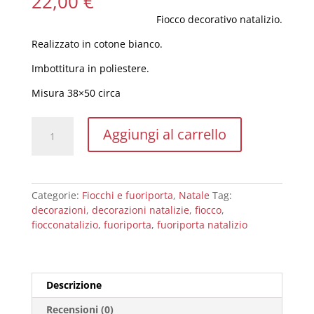
22,00
€
Fiocco decorativo natalizio.
Realizzato in cotone bianco.
Imbottitura in poliestere.
Misura 38×50 circa
Fiocco
Aggiungi al carrello
decorativo
natalizio
bianco
quantità
Categorie:
Fiocchi e fuoriporta
,
Natale
Tag:
decorazioni
,
decorazioni natalizie
,
fiocco
,
fiocconatalizio
,
fuoriporta
,
fuoriporta natalizio
Descrizione
Recensioni (0)