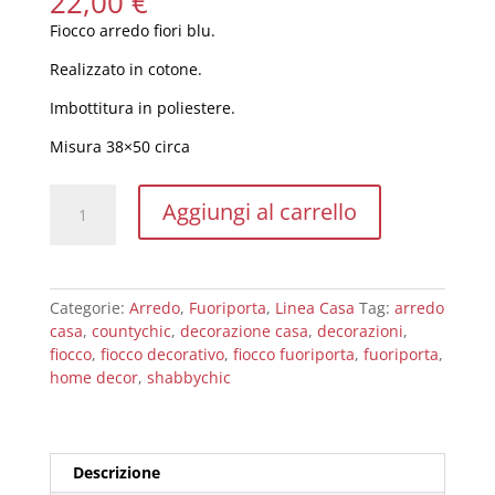
22,00
€
Fiocco arredo fiori blu.
Realizzato in cotone.
Imbottitura in poliestere.
Misura 38×50 circa
Fiocco
Aggiungi al carrello
arredo
fuoriporta
fiori
blu
Categorie:
Arredo
,
Fuoriporta
,
Linea Casa
Tag:
arredo
quantità
casa
,
countychic
,
decorazione casa
,
decorazioni
,
fiocco
,
fiocco decorativo
,
fiocco fuoriporta
,
fuoriporta
,
home decor
,
shabbychic
Descrizione