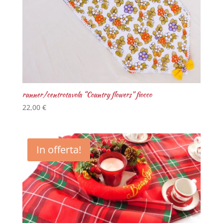
runner/centrotavola “Country flowers” fiocco
22,00
€
In offerta!