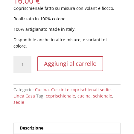
16,00
€
Coprischienale fatto su misura con volant e fiocco.
Realizzato in 100% cotone.
100% artigianato made in Italy.
Disponibile anche in altre misure, e varianti di
colore.
Coprischienale
Aggiungi al carrello
sedia
con
volant
e
Categorie:
Cucina
,
Cuscini e coprischienali sedie
,
fiocco
Linea Casa
Tag:
coprischienale
,
cucina
,
schienale
,
quantità
sedie
Descrizione