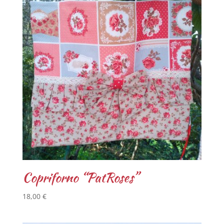
Copriforno “PatRoses”
18,00
€