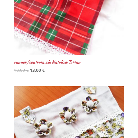
runner/centrotavola Natalizio Tartan
18,00
€
13,00
€