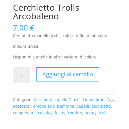
Cerchietto Trolls
Arcobaleno
7,00
€
Cerchietto modello trolls, colore tulle arcobaleno
Misura unica.
Disponibile anche in altre varianti di colore.
Cerchietto
Aggiungi al carrello
Trolls
Arcobaleno
quantità
Categorie:
Cerchietti capelli
,
Giochi
,
Linea bimbi
Tag:
accessori
,
arcobaleno
,
bambina
,
capelli
,
cerchietto
,
compleanni
,
cosplay
,
feste
,
frontino
,
poppy
,
trolls