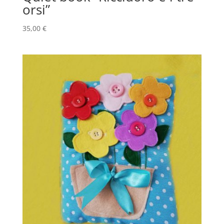
orsi”
35,00
€